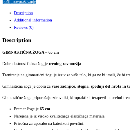
pošlji povpraševanje
Description
Additional information
Reviews (0)
Description
GIMNASTIČNA ŽOGA – 65 cm
Dobra lastnost fleksa žog je
trening ravnotežja
.
Treniranje na gimnastični žogi je izziv za vaše telo, ki ga ne bi imeli, če bi tr
Gimnastična žoga je dobra za
vašo zadnjico, stegna, spodnji del hrbta in t
Gimnastične žoge priporočajo zdravniki, kiropraktiki, terapevti in osebni trene
Premer žoge je
65 cm.
Narejena je iz visoko kvalitetnega elastičnega materiala.
Priročna za uporabo na katerikoli površini.