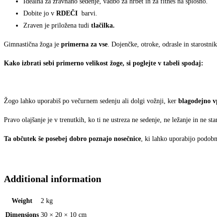
Idealna za zravnano sedenje, vadbo za hrbet in za fitnes na splošno.
Dobite jo v
RDEČI
barvi.
Zraven je priložena tudi
tlačilka.
Gimnastična žoga je
primerna za vse
. Dojenčke, otroke, odrasle in starostnik
Kako izbrati sebi primerno velikost žoge, si poglejte v tabeli spodaj:
Žogo lahko uporabiš po večurnem sedenju ali dolgi vožnji, ker
blagodejno vp
Pravo olajšanje je v trenutkih, ko ti ne ustreza ne sedenje, ne ležanje in ne sta
Ta občutek še posebej dobro poznajo nosečnice
, ki lahko uporabijo podob
Additional information
Weight
2 kg
Dimensions
30 × 20 × 10 cm