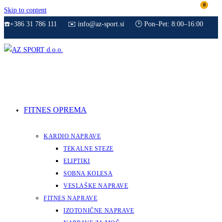
0
Skip to content
☎️+386 31 786 111
✉️ info@az-sport.si
🕒 Pon–Pet: 8:00–16:00
FITNES OPREMA
KARDIO NAPRAVE
TEKALNE STEZE
ELIPTIKI
SOBNA KOLESA
VESLAŠKE NAPRAVE
FITNES NAPRAVE
IZOTONIČNE NAPRAVE