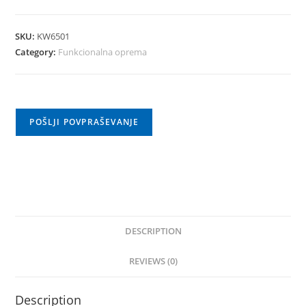
level
quantity
5
SKU:
KW6501
(200X6.4cm)
Category:
Funkcionalna oprema
quantity
POŠLJI POVPRAŠEVANJE
DESCRIPTION
REVIEWS (0)
Description