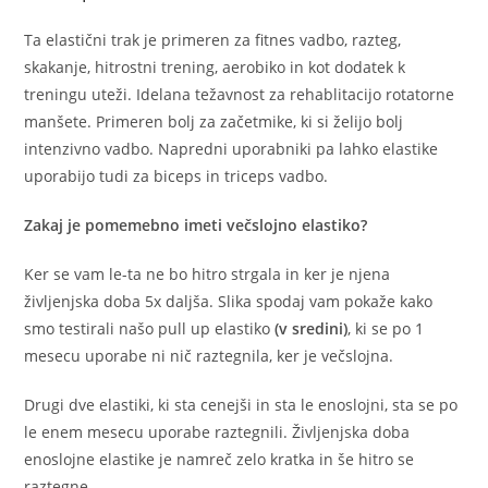
Ta elastični trak je primeren za fitnes vadbo, razteg,
skakanje, hitrostni trening, aerobiko in kot dodatek k
treningu uteži. Idelana težavnost za rehablitacijo rotatorne
manšete. Primeren bolj za začetmike, ki si želijo bolj
intenzivno vadbo. Napredni uporabniki pa lahko elastike
uporabijo tudi za biceps in triceps vadbo.
Zakaj je pomemebno imeti večslojno elastiko?
Ker se vam le-ta ne bo hitro strgala in ker je njena
življenjska doba 5x daljša. Slika spodaj vam pokaže kako
smo testirali našo pull up elastiko
(v sredini)
, ki se po 1
mesecu uporabe ni nič raztegnila, ker je večslojna.
Drugi dve elastiki, ki sta cenejši in sta le enoslojni, sta se po
le enem mesecu uporabe raztegnili. Življenjska doba
enoslojne elastike je namreč zelo kratka in še hitro se
raztegne.