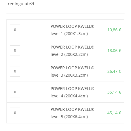
treningu uteži.
POWER LOOP KWELL®
POWER
10,86
€
level 1 (200X1.3cm)
LOOP
KWELL®
POWER LOOP KWELL®
POWER
level
18,06
€
level 2 (200X2.2cm)
LOOP
1
KWELL®
(200X1.3cm)
POWER LOOP KWELL®
POWER
level
26,47
€
quantity
level 3 (200X3.2cm)
LOOP
2
KWELL®
(200X2.2cm)
POWER LOOP KWELL®
POWER
level
35,14
€
quantity
level 4 (200X4.4cm)
LOOP
3
KWELL®
(200X3.2cm)
POWER LOOP KWELL®
POWER
level
45,14
€
quantity
level 5 (200X6.4cm)
LOOP
4
KWELL®
(200X4.4cm)