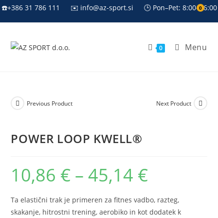
Skip
☎️+386 31 786 111
✉️ info@az-sport.si
🕒 Pon–Pet: 8:00–16:00
0
to
content
Menu
0
Previous Product
Next Product
POWER LOOP KWELL®
10,86
€
–
45,14
€
Price
range:
10,86 €
through
45,14 €
Ta elastični trak je primeren za fitnes vadbo, razteg,
skakanje, hitrostni trening, aerobiko in kot dodatek k