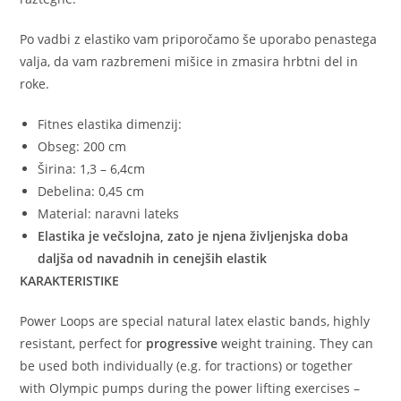
Po vadbi z elastiko vam priporočamo še uporabo penastega
valja, da vam razbremeni mišice in zmasira hrbtni del in
roke.
Fitnes elastika dimenzij:
Obseg: 200 cm
Širina: 1,3 – 6,4cm
Debelina: 0,45 cm
Material: naravni lateks
Elastika je večslojna, zato je njena življenjska doba
daljša od navadnih in cenejših elastik
KARAKTERISTIKE
Power Loops are special natural latex elastic bands, highly
resistant, perfect for
progressive
weight training. They can
be used both individually (e.g. for tractions) or together
with Olympic pumps during the power lifting exercises –