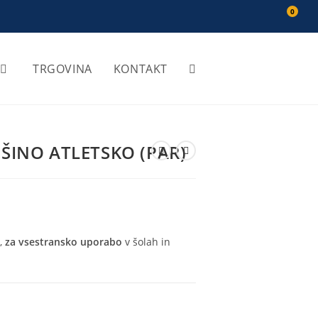
0
TRGOVINA
KONTAKT
Toggle
website
IŠINO ATLETSKO (PAR)
search
o,
za vsestransko uporabo
v šolah in