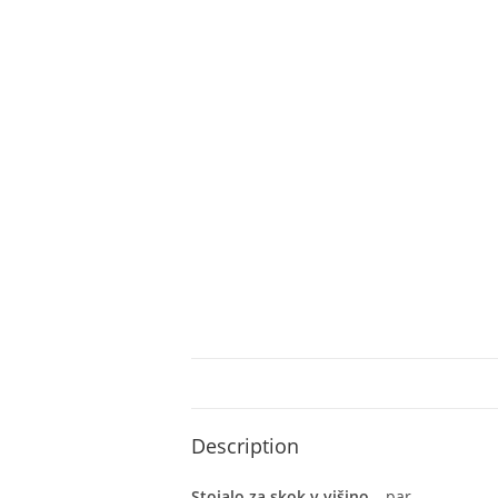
Description
Stojalo za skok v višino
– par