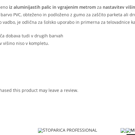
ljeno
iz aluminijastih palic in vgrajenim metrom
za
nastavitev viši
 barvo PVC, obteženo in podloženo z gumo za zaščito parketa ali dr
vadbo, je odlična za šolsko uporabo in primerna za telovadnice ka
oča dobava tudi v drugih barvah
 v višino niso v kompletu.
ased this product may leave a review.