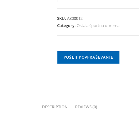
ZA
SKOK
V
SKU:
AZ00012
VIŠINO
Category:
Ostala športna oprema
ATLETSKO
(PAR)
quantity
POŠLJI POVPRAŠEVANJE
DESCRIPTION
REVIEWS (0)