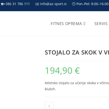
☎️+386 31 786 111
✉️ info@az-sport.si
🕒 Pon–Pet: 8:00–16:00
FITNES OPREMA
SERVIS
STOJALO ZA SKOK V V
194,90
€
Atletsko stojalo za učenje skoka v višin
klubih.
STOJALO