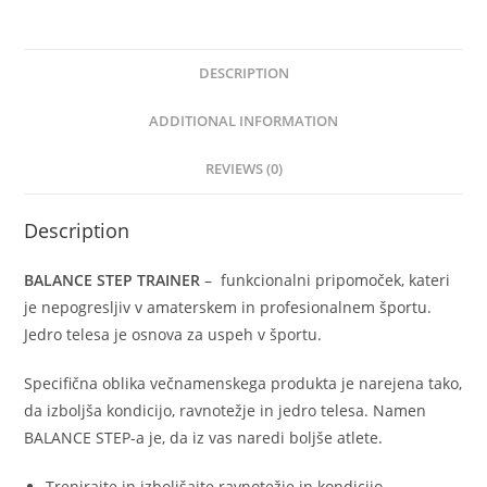
DESCRIPTION
ADDITIONAL INFORMATION
REVIEWS (0)
Description
BALANCE STEP TRAINER
– funkcionalni pripomoček, kateri
je nepogresljiv v amaterskem in profesionalnem športu.
Jedro telesa je osnova za uspeh v športu.
Specifična oblika večnamenskega produkta je narejena tako,
da izboljša kondicijo, ravnotežje in jedro telesa. Namen
BALANCE STEP-a je, da iz vas naredi boljše atlete.
Trenirajte in izboljšajte ravnotežje in kondicijo