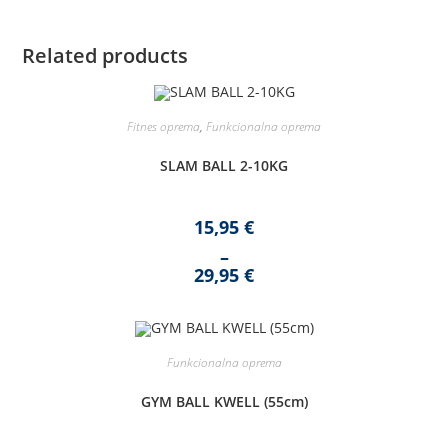
Related products
Fitnes oprema
,
Funkcionalna oprema
SLAM BALL 2-10KG
15,95
€
–
29,95
€
Price
range:
15,95 €
through
29,95 €
Funkcionalna oprema
GYM BALL KWELL (55cm)