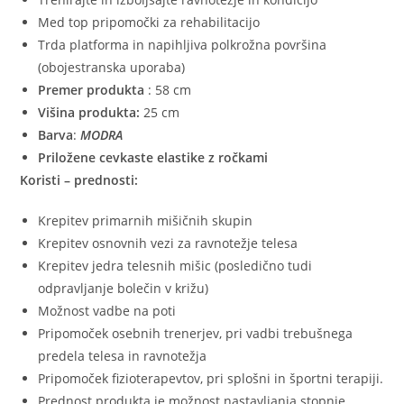
Med top pripomočki za rehabilitacijo
Trda platforma in napihljiva polkrožna površina
(obojestranska uporaba)
Premer produkta
: 58 cm
Višina produkta:
25 cm
Barva
:
MODRA
Priložene cevkaste elastike z ročkami
Koristi – prednosti:
Krepitev primarnih mišičnih skupin
Krepitev osnovnih vezi za ravnotežje telesa
Krepitev jedra telesnih mišic (posledično tudi
odpravljanje bolečin v križu)
Možnost vadbe na poti
Pripomoček osebnih trenerjev, pri vadbi trebušnega
predela telesa in ravnotežja
Pripomoček fizioterapevtov, pri splošni in športni terapiji.
Prednost produkta je možnost nastavljanja stopnje