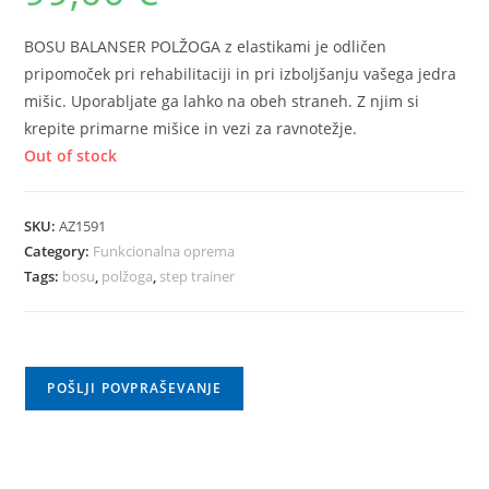
BOSU BALANSER POLŽOGA z elastikami je odličen
pripomoček pri rehabilitaciji in pri izboljšanju vašega jedra
mišic. Uporabljate ga lahko na obeh straneh. Z njim si
krepite primarne mišice in vezi za ravnotežje.
Out of stock
SKU:
AZ1591
Category:
Funkcionalna oprema
Tags:
bosu
,
polžoga
,
step trainer
POŠLJI POVPRAŠEVANJE